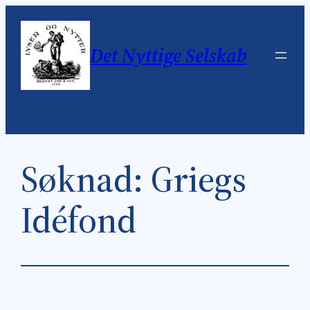
Skip
to
Det Nyttige Selskab
content
Søknad: Griegs
Idéfond