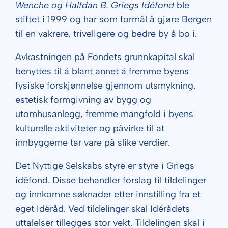
Wenche og Halfdan B. Griegs Idéfond
ble
stiftet i 1999 og har som formål å gjøre Bergen
til en vakrere, triveligere og bedre by å bo i.
Avkastningen på Fondets grunnkapital skal
benyttes til å blant annet å fremme byens
fysiske forskjønnelse gjennom utsmykning,
estetisk formgivning av bygg og
utomhusanlegg, fremme mangfold i byens
kulturelle aktiviteter og påvirke til at
innbyggerne tar vare på slike verdier.
Det Nyttige Selskabs styre er styre i Griegs
idéfond. Disse behandler forslag til tildelinger
og innkomne søknader etter innstilling fra et
eget Idéråd. Ved tildelinger skal Idérådets
uttalelser tillegges stor vekt. Tildelingen skal i