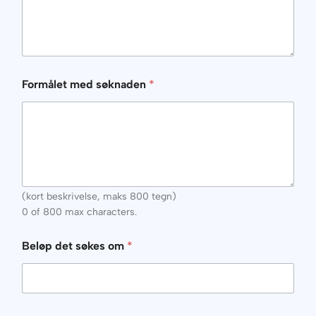
Formålet med søknaden
*
(kort beskrivelse, maks 800 tegn)
0 of 800 max characters.
Beløp det søkes om
*
d